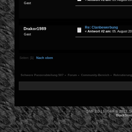
Gast
Re: Clanbewerbung
Drakor1989
«
Antwort #2 am:
05. August 20
Gast
Seiten: [
1
]
Nach oben
Schwere Panzerabteilung 507
»
Forum
»
Community-Bereich
»
Rekrutierung
SMF 2.0.13
|
SMF © 2013
,
S
BlackStor