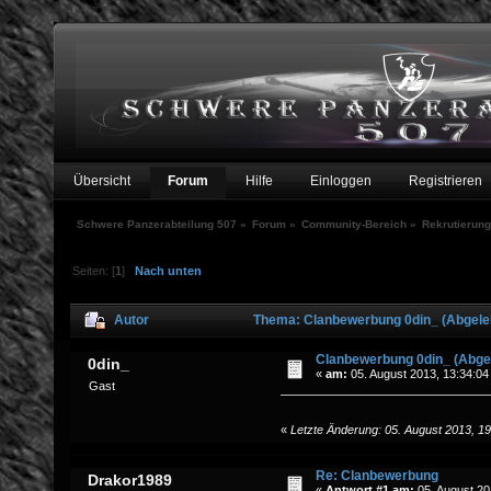
Übersicht
Forum
Hilfe
Einloggen
Registrieren
Schwere Panzerabteilung 507
»
Forum
»
Community-Bereich
»
Rekrutierung
Seiten: [
1
]
Nach unten
Autor
Thema: Clanbewerbung 0din_ (Abgeleh
Clanbewerbung 0din_ (Abge
0din_
«
am:
05. August 2013, 13:34:04
Gast
«
Letzte Änderung: 05. August 2013, 1
Re: Clanbewerbung
Drakor1989
«
Antwort #1 am:
05. August 20